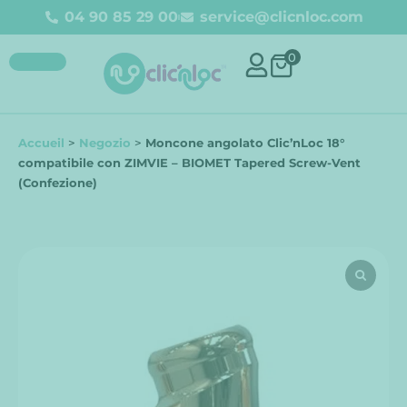
04 90 85 29 00
service@clicnloc.com
0
Accueil
>
Negozio
>
Moncone angolato Clic’nLoc 18°
compatibile con ZIMVIE – BIOMET Tapered Screw-Vent
(Confezione)