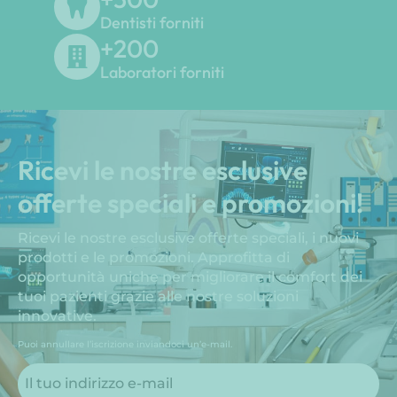
Dentisti forniti
+
200
Laboratori forniti
Ricevi le nostre esclusive
offerte speciali e promozioni!
Ricevi le nostre esclusive offerte speciali, i nuovi
prodotti e le promozioni. Approfitta di
opportunità uniche per migliorare il comfort dei
tuoi pazienti grazie alle nostre soluzioni
innovative.
Puoi annullare l’iscrizione inviandoci un’e-mail.