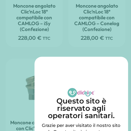
Moncone angolato
Moncone angolato
Clic’nLoc 18°
Clic’nLoc 18°
compatibile con
compatibile con
CAMLOG – iSy
CAMLOG – Conelog
(Confezione)
(Confezione)
228,00
€
228,00
€
TTC
TTC
Questo sito è
riservato agli
operatori sanitari.
Moncone compatibile
Montante destro
Grazie per aver visitato il nostro sito
con Clic’nLoc 18°
Clic’nLoc, compatibile