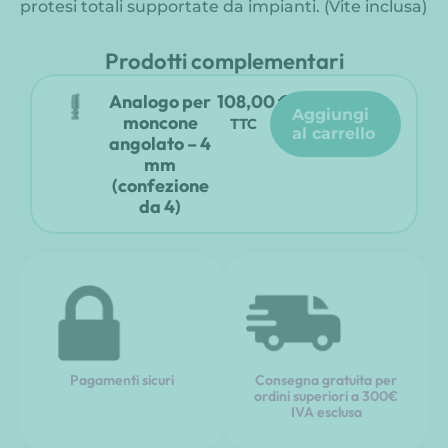
protesi totali supportate da impianti. (Vite inclusa)
Prodotti complementari
Analogo per
108,00
€
aggiungi
moncone
TTC
al carrello
angolato – 4
mm
(confezione
da 4)
Pagamenti sicuri
Consegna gratuita per
ordini superiori a 300€
IVA esclusa