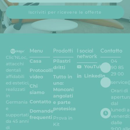
Iscriviti per ricevere le offerte
Menu
Prodotti
I social
Contatto
network
Clic’NLoc,
Casa
Pilastri
04
attacchi
YouTube
dritti
90 85
dentali
Protocolli
29 00
LinkedIn
affidabili
video
Tutto in
service
ed estetici,
uno:
Chi
realizzati
Monconi
Orari di
siamo
in
angolati
apertur
Contatto
Germania
e parte
dal
e
protesica
lunedì a
Domande
supportati
venerdì
frequenti
Prova in
da 45 anni
dalle
Kit
di
9:00 all