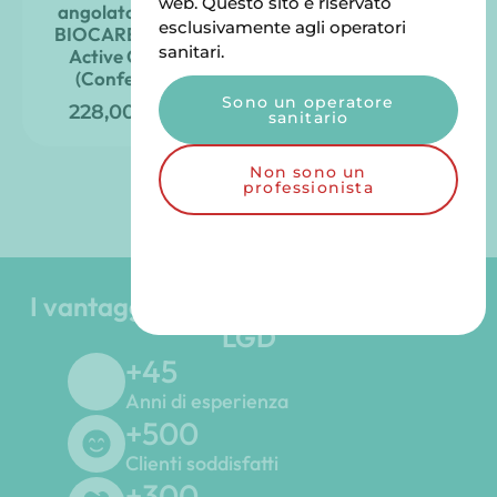
web. Questo sito è riservato
angolato NOBEL
con ZIMVIE – Certa
esclusivamente agli operatori
BIOCARE – Nobel
Connessione
sanitari.
Active Conical
165,00
€
TTC
(Confezione)
Sono un operatore
228,00
€
TTC
sanitario
Non sono un
professionista
I vantaggi del Gruppo Odontoiatrico
LGD
+
45
Anni di esperienza
+
500
Clienti soddisfatti
+
300