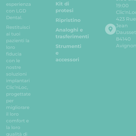
Kit di
esperienza
19:00
protesi
con LGD
Clic'nLo
Dental.
423 Ru
Ripristino
Jean
Restituisci
Analoghi e
Dausse
ai tuoi
trasferimenti
84140
pazienti la
Avigno
Strumenti
loro
e
fiducia
accessori
con le
nostre
soluzioni
implantari
Clic’nLoc,
progettate
per
migliorare
il loro
comfort e
la loro
qualità di