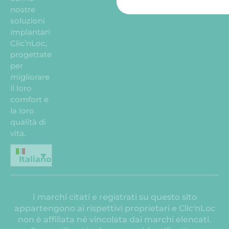
nostre
soluzioni
implantari
Clic’nLoc,
progettate
per
migliorare
il loro
comfort e
la loro
qualità di
vita.
Italiano
I marchi citati e registrati su questo sito
appartengono ai rispettivi proprietari e Clic'nLoc
non è affiliata né vincolata dai marchi elencati.