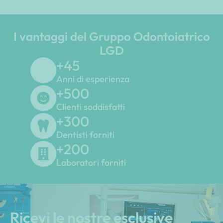
I vantaggi del Gruppo Odontoiatrico
LGD
+
45
Anni di esperienza
+
500
Clienti soddisfatti
+
300
Dentisti forniti
+
200
Laboratori forniti
Ricevi le nostre esclusive