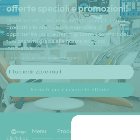
offerte speciali e promozioni!
Ricevi le nostre esclusive offerte speciali, i nuovi
prodotti e le promozioni. Approfitta di
opportunità uniche per migliorare il comfort dei
tuoi pazienti grazie alle nostre soluzioni
innovative.
Puoi annullare l’iscrizione inviandoci un’e-mail.
Iscriviti per ricevere le offerte
Menu
Prodotti
I social
Contatto
network
Clic’NLoc,