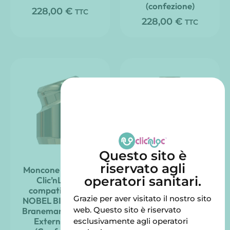
(confezione)
228,00
€
TTC
228,00
€
TTC
Questo sito è
riservato agli
Moncone angolato
Moncone destro
operatori sanitari.
Clic’nLoc 18°
Clic’nLoc compatibile
compatibile con
con DENSTPLY
Grazie per aver visitato il nostro sito
NOBEL BIOCARE –
SIRONA – Ankylos
web. Questo sito è riservato
Branemark System
External HEX
esclusivamente agli operatori
Valutato
165,00
€
TTC