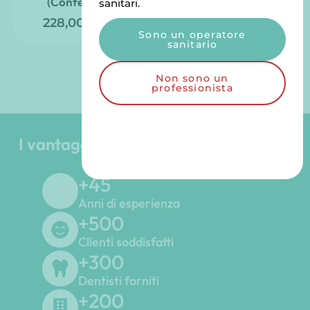
(Confezione)
5.00
sanitari.
su 5
228,00
€
TTC
Sono un operatore
sanitario
Non sono un
professionista
I vantaggi del Gruppo Odontoiatrico
LGD
+
45
Anni di esperienza
+
500
Clienti soddisfatti
+
300
Dentisti forniti
+
200