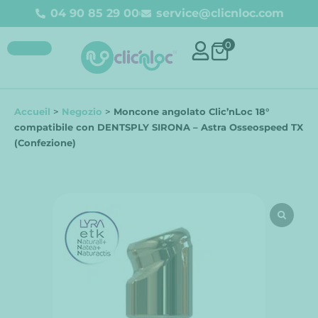
04 90 85 29 00
service@clicnloc.com
0
Accueil
>
Negozio
>
Moncone angolato Clic’nLoc 18°
compatibile con DENTSPLY SIRONA – Astra Osseospeed TX
(Confezione)