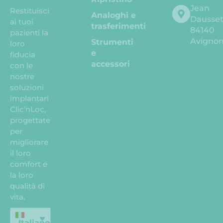
Jean
Restituisci
Analoghi e
Dausse
ai tuoi
trasferimenti
84140
pazienti la
Avigno
Strumenti
loro
e
fiducia
accessori
con le
nostre
soluzioni
implantari
Clic’nLoc,
progettate
per
migliorare
il loro
comfort e
la loro
qualità di
vita.
Italiano