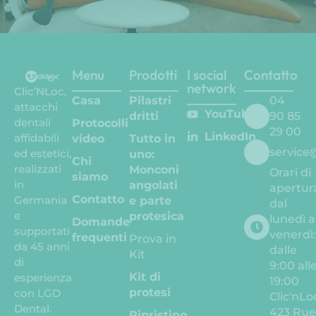
Menu
Prodotti
I social
Contatto
network
Clic’NLoc,
Casa
Pilastri
04
attacchi
YouTube
dritti
90 85
dentali
Protocolli
29 00
LinkedIn
affidabili
video
Tutto in
service
ed estetici,
uno:
Chi
realizzati
Monconi
Orari di
siamo
in
angolati
apertur
Contatto
Germania
e parte
dal
e
protesica
lunedì a
Domande
supportati
venerdì
frequenti
Prova in
da 45 anni
dalle
Kit
di
9:00 all
Kit di
esperienza
19:00
protesi
con LGD
Clic'nLo
Dental.
423 Ru
Ripristino