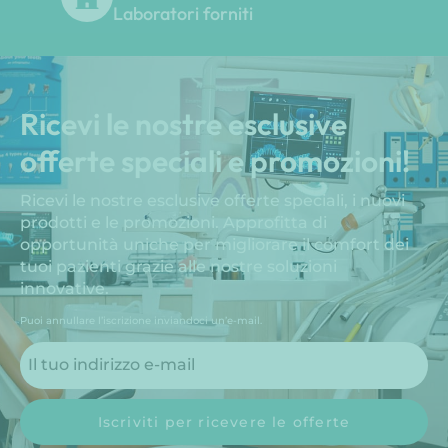
Laboratori forniti
Ricevi le nostre esclusive
offerte speciali e promozioni!
Ricevi le nostre esclusive offerte speciali, i nuovi
prodotti e le promozioni. Approfitta di
opportunità uniche per migliorare il comfort dei
tuoi pazienti grazie alle nostre soluzioni
innovative.
Puoi annullare l’iscrizione inviandoci un’e-mail.
Iscriviti per ricevere le offerte