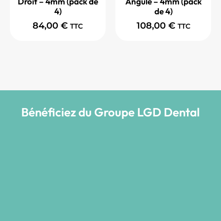
Droit – 4mm (pack de
Angulé – 4mm (pack
4)
de 4)
84,00
€
108,00
€
TTC
TTC
Bénéficiez du Groupe LGD Dental