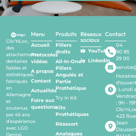
Menu
Produits
Réseaux
Contact
sociaux
Clic’NLoc,
Accueil
Piliers
04
des
YouTube
droits
90 85
attachements
Protocoles
29 00
LinkedIn
dentaires
vidéos
All-In-One :
service
fiables et
Piliers
A propos
esthétiques,
Angulés et
Horaire
Contact
fabriqués
Partie
d'ouvert
en
Prothétique
: Lundi 
Actualités
Allemagne
Vendred
Try in Kit
Foire aux
et
: 9h - 19
questions
Kits
soutenus
Clic'nLo
Prothétiques
par 45 ans
423 Ru
d’expérience
Jean
Réassort
avec LGD
Dausse
Analogues
Dental.