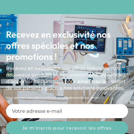
Recevez en exclusivité nos
offres spéciales et nos
promotions !
Recevez en exclusivité nos offres spéciales, nos
nouveaux produits et nos promotions. Bénéficiez
d’opportunités uniques pour améliorer le confort
de vos patients grâce à nos solutions innovantes.
Vous pouvez vous désinscrire sur simple demande par email.
Je m'inscris pour recevoir les offres