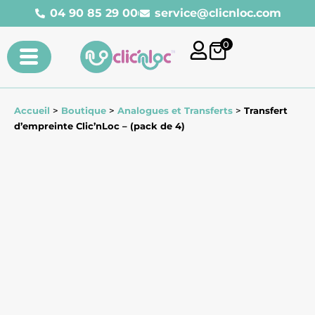
04 90 85 29 00
service@clicnloc.com​
0
Accueil
>
Boutique
>
Analogues et Transferts
>
Transfert
d’empreinte Clic’nLoc – (pack de 4)