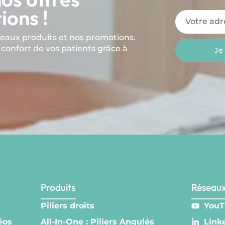
ions !
veaux produits et nos promotions.
 confort de vos patients grâce à
Je
Produits
Réseaux
Piliers droits
YouT
éos
All-In-One : Piliers Angulés
Link