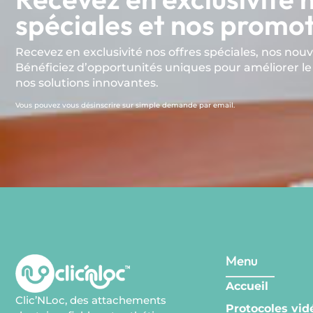
spéciales et nos promot
Recevez en exclusivité nos offres spéciales, nos nou
Bénéficiez d’opportunités uniques pour améliorer le
nos solutions innovantes.
Vous pouvez vous désinscrire sur simple demande par email.
Menu
Accueil
Clic’NLoc, des attachements
Protocoles vid