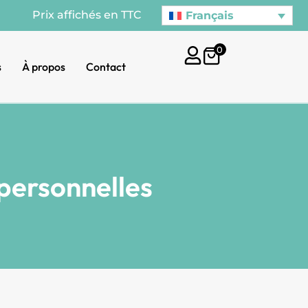
Prix affichés en TTC
Français
0
s
À propos
Contact
personnelles