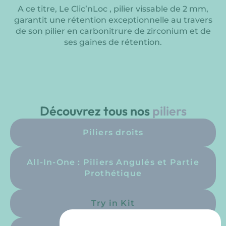
A ce titre, Le Clic’nLoc , pilier vissable de 2 mm,
garantit une rétention exceptionnelle au travers
de son pilier en carbonitrure de zirconium et de
ses gaines de rétention.
Découvrez tous nos
piliers
Piliers droits
All-In-One : Piliers Angulés et Partie
Prothétique
Try in Kit