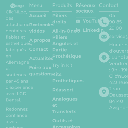
Menu
Produits
Réseaux
Contact
sociaux
Clic’NLoc,
Accueil
Piliers
04
des
YouTube
droits
90 85
attachements
Protocoles
29 00
LinkedIn
dentaires
vidéos
All-In-One :
service
fiables et
Piliers
A propos
esthétiques,
Angulés et
Horaire
Contact
fabriqués
Partie
d'ouvert
en
Prothétique
: Lundi 
Actualités
Allemagne
Vendred
Try in Kit
Foire aux
et
: 9h - 19
questions
Kits
soutenus
Clic'nLo
Prothétiques
par 45 ans
423 Ru
d’expérience
Jean
Réassort
avec LGD
Dausse
Analogues
Dental.
84140
et
Avigno
Redonnez
Transferts
confiance
Outils et
à vos
Accessoires
patients