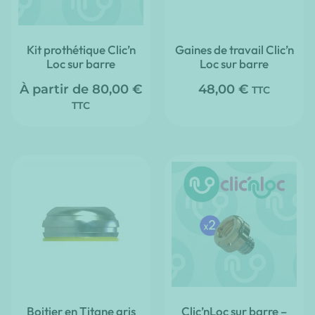
Kit prothétique Clic’n
Gaines de travail Clic’n
Loc sur barre
Loc sur barre
À partir de
80,00
€
48,00
€
TTC
TTC
Boitier en Titane gris
Clic’nLoc sur barre –