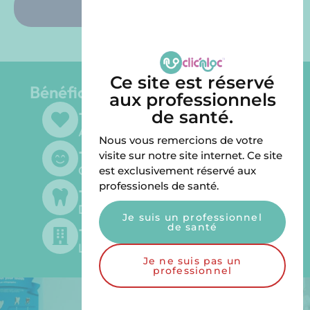
Solution sur barre
Ce site est réservé
Bénéficiez du Groupe LGD Dental
aux professionnels
+
45
de santé.
Ans d'expériences
Nous vous remercions de votre
+
500
visite sur notre site internet. Ce site
Clients satisfaits
est exclusivement réservé aux
+
300
professionels de santé.
Dentistes fournis
Je suis un professionnel
+
200
de santé
Laboratoires fournis
Je ne suis pas un
professionnel