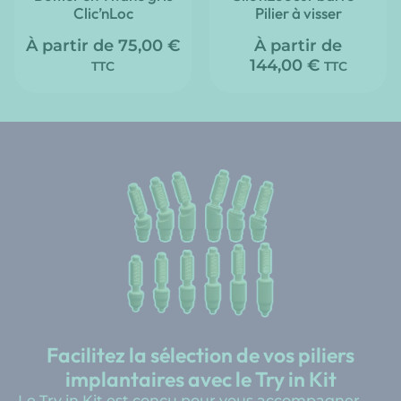
Clic’nLoc
Pilier à visser
À partir de
75,00
€
À partir de
144,00
€
TTC
TTC
Facilitez la sélection de vos piliers
implantaires avec le Try in Kit
Le Try in Kit est conçu pour vous accompagner