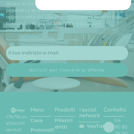
Ricevi le nostre esclusive offerte speciali, i nuovi
prodotti e le promozioni. Approfitta di
opportunità uniche per migliorare il comfort dei
tuoi pazienti grazie alle nostre soluzioni
innovative.
Puoi annullare l’iscrizione inviandoci un’e-mail.
Iscriviti per ricevere le offerte
Menu
Prodotti
I social
Contatto
network
Clic’NLoc,
Casa
Pilastri
04
attacchi
YouTube
dritti
90 85
dentali
Protocolli
29 00