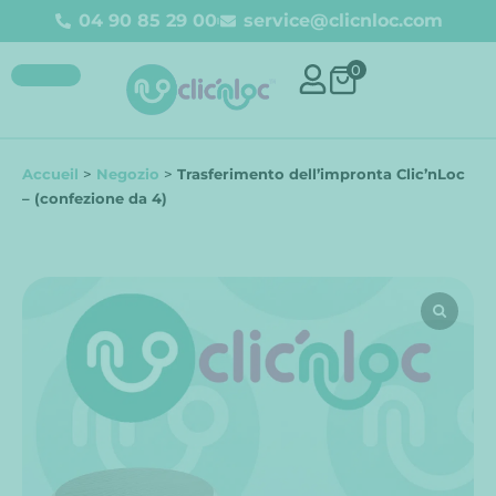
04 90 85 29 00
service@clicnloc.com
0
Accueil
>
Negozio
>
Trasferimento dell’impronta Clic’nLoc
– (confezione da 4)