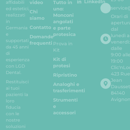
LinkedIn
affidabili
video
Tutto in
service
ed estetici,
uno:
Chi
realizzati
Monconi
Orari di
siamo
in
angolati
apertur
Contatto
Germania
e parte
dal
e
protesica
lunedì a
Domande
supportati
venerdì
frequenti
Prova in
da 45 anni
dalle
Kit
di
9:00 all
Kit di
esperienza
19:00
protesi
con LGD
Clic'nLo
Dental.
423 Ru
Ripristino
Jean
Restituisci
Analoghi e
Dausse
ai tuoi
trasferimenti
84140
pazienti la
Avigno
Strumenti
loro
e
fiducia
accessori
con le
nostre
soluzioni