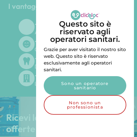
I vantaggi del Gruppo Odontoiatrico
LGD
+
45
Questo sito è
riservato agli
Anni di esperienza
operatori sanitari.
+
500
Clienti soddisfatti
Grazie per aver visitato il nostro sito
+
300
web. Questo sito è riservato
esclusivamente agli operatori
Dentisti forniti
sanitari.
+
200
Laboratori forniti
Sono un operatore
sanitario
Non sono un
professionista
Ricevi le nostre esclusive
offerte speciali e promozioni!