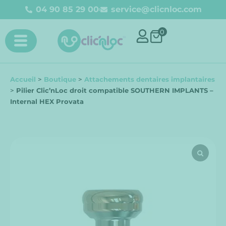
04 90 85 29 00
service@clicnloc.com​
0
Accueil
>
Boutique
>
Attachements dentaires implantaires
>
Pilier Clic’nLoc droit compatible SOUTHERN IMPLANTS –
Internal HEX Provata