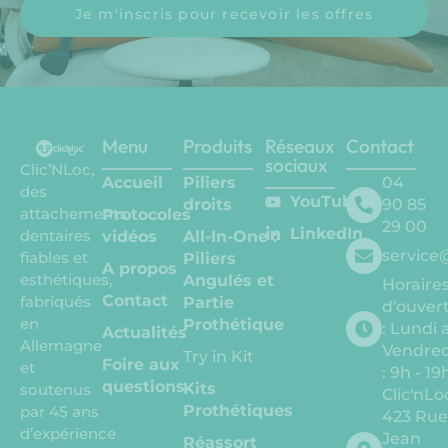
Je m'inscris pour recevoir les offres
Menu
Produits
Réseaux
Contact
sociaux
Clic’NLoc,
Accueil
Piliers
04
des
YouTube
droits
90 85
attachements
Protocoles
29 00
LinkedIn
dentaires
vidéos
All-In-One :
service
fiables et
Piliers
A propos
esthétiques,
Angulés et
Horaire
Contact
fabriqués
Partie
d'ouvert
en
Prothétique
: Lundi 
Actualités
Allemagne
Vendred
Try in Kit
Foire aux
et
: 9h - 19
questions
Kits
soutenus
Clic'nLo
Prothétiques
par 45 ans
423 Ru
d’expérience
Jean
Réassort