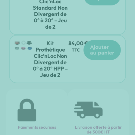
Clic’nLoc
Standard Non
Divergent de
0° à 20° – Jeu
de 2
Kit
84,00
€
ajouter
Prothétique
TTC
au panier
Clic’nLoc Non
Divergent de
0° à 20° HPP –
Jeu de 2
Paiements sécurisés
Livraison offerte à partir
de 300€ HT