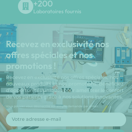
+
200
Laboratoires fournis
Recevez en exclusivité nos
offres spéciales et nos
promotions !
Recevez en exclusivité nos offres spéciales, nos
nouveaux produits et nos promotions. Bénéficiez
d’opportunités uniques pour améliorer le confort
de vos patients grâce à nos solutions innovantes.
Vous pouvez vous désinscrire sur simple demande par email.