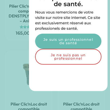
de santé.
Pilier Clic’nLoc™ droit
Pilier Clic’nLoc droit
compatible
compatible NOBEL
Nous vous remercions de votre
DENSTPLY SIRONA™
BIOCARE – Conical
visite sur notre site internet. Ce site
– Ankylos
Connexion
est exclusivement réservé aux
165,00
€
professionels de santé.
TTC
Note
165,00
€
TTC
5.00
sur 5
Je suis un professionnel
de santé
Je ne suis pas un
professionnel
Pilier Clic’nLoc droit
Pilier Clic’nLoc droit
compatible
compatible