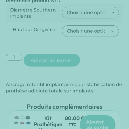
Référence produit
N/D
Diamètre Southern
Implants
Hauteur Gingivale
Ajouter au panier
Ancrage rétentif implantaire pour stabilisation de
prothèse adjointe totale sur implants.
Produits complémentaires
Kit
80,00
€
ajouter
Prothétique
TTC
au panier