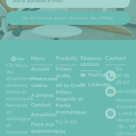
Je m'inscris pour recevoir les offres
Menu
Produits
Réseaux
Contact
sociaux
Clic’NLoc,
Accueil
Piliers
04
des
YouTube
droits
90 85
attachements
Protocoles
29 00
LinkedIn
dentaires
vidéos
All-In-One :
service
fiables et
Piliers
A propos
esthétiques,
Angulés et
Horaire
Contact
fabriqués
Partie
d'ouvert
en
Prothétique
: Lundi 
Actualités
Allemagne
Vendred
Try in Kit
Foire aux
et
: 9h - 19
questions
Kits
soutenus
Clic'nLo