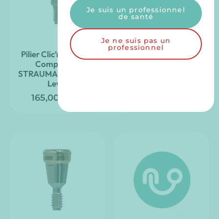
Je suis un professionnel
de santé
Je ne suis pas un
professionnel
Pilier Clic’nLoc droit
Pilier Clic’nLoc droit
Compatible
compatible
STRAUMANN – Bone
SOUTHERN
Level
IMPLANTS – Tri Nex
165,00
€
165,00
€
TTC
TTC