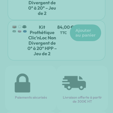
Divergent de
0° à 20° – Jeu
de 2
Kit
84,00
€
ajouter
Prothétique
TTC
au panier
Clic’nLoc Non
Divergent de
0° à 20° HPP –
Jeu de 2
Paiements sécurisés
Livraison offerte à partir
de 300€ HT