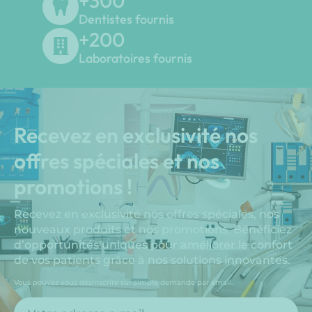
+
300
Dentistes fournis
+
200
Laboratoires fournis
Recevez en exclusivité nos
offres spéciales et nos
promotions !
Recevez en exclusivité nos offres spéciales, nos
nouveaux produits et nos promotions. Bénéficiez
d’opportunités uniques pour améliorer le confort
de vos patients grâce à nos solutions innovantes.
Vous pouvez vous désinscrire sur simple demande par email.