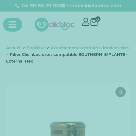
04 90 85 29 00
service@clicnloc.com​
0
Accueil
>
Boutique
>
Attachements dentaires implantaires
>
Pilier Clic’nLoc droit compatible SOUTHERN IMPLANTS –
External Hex