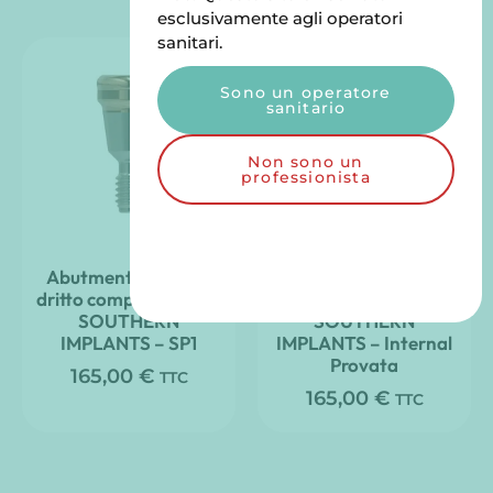
esclusivamente agli operatori
sanitari.
Sono un operatore
sanitario
Non sono un
professionista
Abutment Clic’nLoc
Abutment Clic’nLoc
dritto compatibile con
dritto compatibile con
SOUTHERN
SOUTHERN
IMPLANTS – SP1
IMPLANTS – Internal
Provata
165,00
€
TTC
165,00
€
TTC