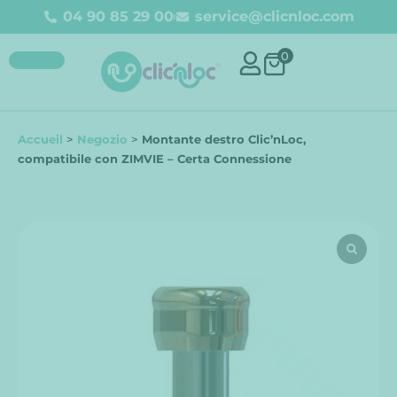
04 90 85 29 00
service@clicnloc.com
0
Accueil
>
Negozio
>
Montante destro Clic’nLoc,
compatibile con ZIMVIE – Certa Connessione