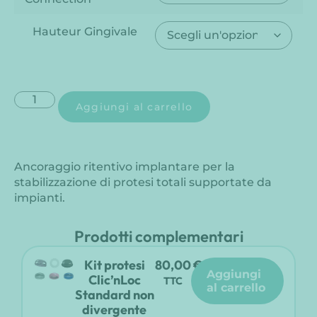
Hauteur Gingivale
Aggiungi al carrello
Ancoraggio ritentivo implantare per la
stabilizzazione di protesi totali supportate da
impianti.
Prodotti complementari
Kit protesi
80,00
€
aggiungi
Clic’nLoc
TTC
al carrello
Standard non
divergente