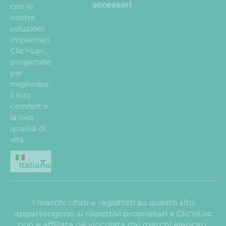
accessori
con le
nostre
soluzioni
implantari
Clic’nLoc,
progettate
per
migliorare
il loro
comfort e
la loro
qualità di
vita.
Italiano
I marchi citati e registrati su questo sito
appartengono ai rispettivi proprietari e Clic'nLoc
non è affiliata né vincolata dai marchi elencati.