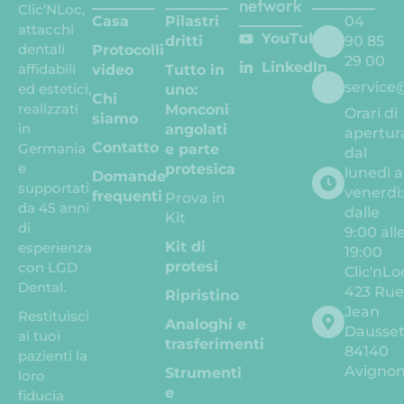
network
Clic’NLoc,
Casa
Pilastri
04
attacchi
YouTube
dritti
90 85
dentali
Protocolli
29 00
LinkedIn
affidabili
video
Tutto in
service
ed estetici,
uno:
Chi
realizzati
Monconi
Orari di
siamo
in
angolati
apertur
Contatto
Germania
e parte
dal
e
protesica
lunedì a
Domande
supportati
venerdì
frequenti
Prova in
da 45 anni
dalle
Kit
di
9:00 all
Kit di
esperienza
19:00
protesi
con LGD
Clic'nLo
Dental.
423 Ru
Ripristino
Jean
Restituisci
Analoghi e
Dausse
ai tuoi
trasferimenti
84140
pazienti la
Avigno
Strumenti
loro
e
fiducia