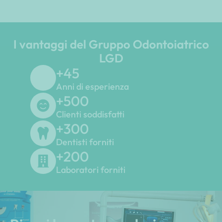
I vantaggi del Gruppo Odontoiatrico
LGD
+
45
Anni di esperienza
+
500
Clienti soddisfatti
+
300
Dentisti forniti
+
200
Laboratori forniti