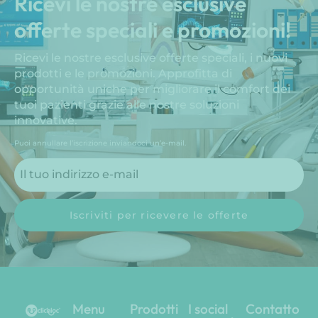
Ricevi le nostre esclusive
offerte speciali e promozioni!
Ricevi le nostre esclusive offerte speciali, i nuovi
prodotti e le promozioni. Approfitta di
opportunità uniche per migliorare il comfort dei
tuoi pazienti grazie alle nostre soluzioni
innovative.
Puoi annullare l’iscrizione inviandoci un’e-mail.
Iscriviti per ricevere le offerte
Menu
Prodotti
I social
Contatto