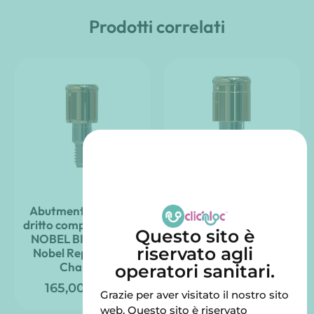
Prodotti correlati
Abutment Clic’nLoc
Montante Clic’nLoc
dritto compatibile con
destro, compatibile
Questo sito è
NOBEL BIOCARE –
con CAMLOG
riservato agli
Nobel Replace Tri-
165,00
€
TTC
Channel
operatori sanitari.
165,00
€
TTC
Grazie per aver visitato il nostro sito
web. Questo sito è riservato