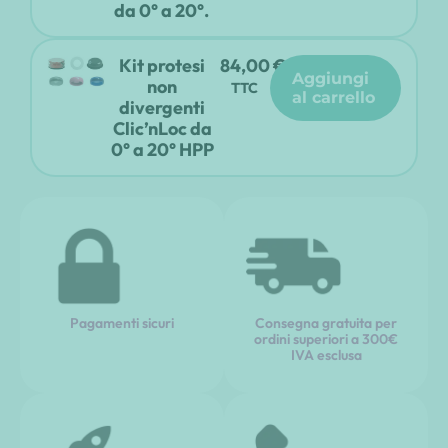
da 0° a 20°.
Kit protesi
84,00
€
aggiungi
non
TTC
al carrello
divergenti
Clic’nLoc da
0° a 20° HPP
Pagamenti sicuri
Consegna gratuita per
ordini superiori a 300€
IVA esclusa