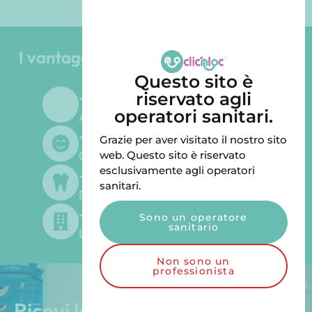
I vantaggi del Gruppo Odontoiatrico
LGD
Questo sito è
+
45
riservato agli
operatori sanitari.
Anni di esperienza
+
500
Grazie per aver visitato il nostro sito
Clienti soddisfatti
web. Questo sito è riservato
esclusivamente agli operatori
+
300
sanitari.
Dentisti forniti
+
200
Sono un operatore
sanitario
Laboratori forniti
Non sono un
professionista
Ricevi le nostre esclusive