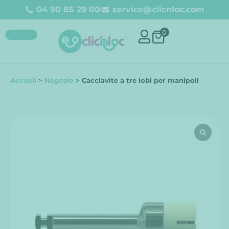
04 90 85 29 00
service@clicnloc.com
0
Accueil
>
Negozio
>
Cacciavite a tre lobi per manipoli