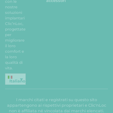
accessori
con le
nostre
soluzioni
implantari
Clic’nLoc,
progettate
per
migliorare
il loro
comfort e
la loro
qualità di
vita.
Italiano
I marchi citati e registrati su questo sito
appartengono ai rispettivi proprietari e Clic'nLoc
non è affiliata né vincolata dai marchi elencati.