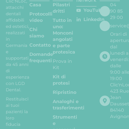
Clic’NLoc,
Casa
Pilastri
04
attacchi
YouTube
dritti
90 85
dentali
Protocolli
29 00
LinkedIn
affidabili
video
Tutto in
service
ed estetici,
uno:
Chi
realizzati
Monconi
Orari di
siamo
in
angolati
apertur
Contatto
Germania
e parte
dal
e
protesica
lunedì a
Domande
supportati
venerdì
frequenti
Prova in
da 45 anni
dalle
Kit
di
9:00 all
Kit di
esperienza
19:00
protesi
con LGD
Clic'nLo
Dental.
423 Ru
Ripristino
Jean
Restituisci
Analoghi e
Dausse
ai tuoi
trasferimenti
84140
pazienti la
Avigno
Strumenti
loro
e
fiducia