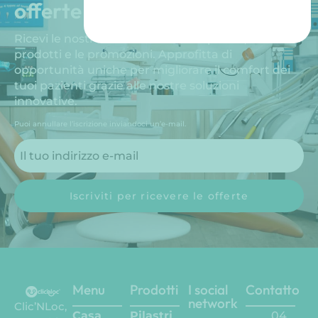
offerte speciali e promozioni!
Ricevi le nostre esclusive offerte speciali, i nuovi
prodotti e le promozioni. Approfitta di
opportunità uniche per migliorare il comfort dei
tuoi pazienti grazie alle nostre soluzioni
innovative.
Puoi annullare l’iscrizione inviandoci un’e-mail.
Iscriviti per ricevere le offerte
Menu
Prodotti
I social
Contatto
network
Clic’NLoc,
Casa
Pilastri
04