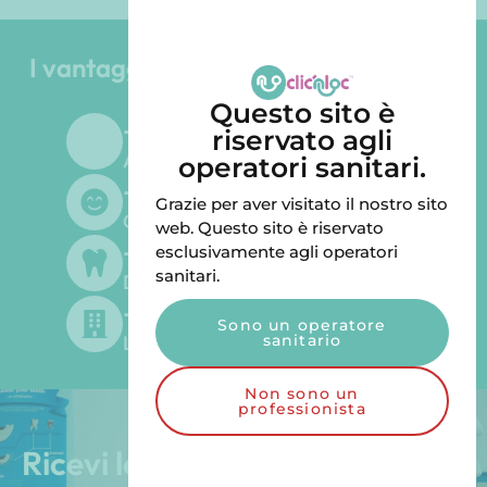
I vantaggi del Gruppo Odontoiatrico
LGD
Questo sito è
+
45
riservato agli
Anni di esperienza
operatori sanitari.
+
500
Grazie per aver visitato il nostro sito
Clienti soddisfatti
web. Questo sito è riservato
+
300
esclusivamente agli operatori
sanitari.
Dentisti forniti
+
200
Sono un operatore
sanitario
Laboratori forniti
Non sono un
professionista
Ricevi le nostre esclusive