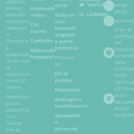
attacchi
YouTube
dritti
90 85
dentali
Protocolli
29 00
LinkedIn
affidabili
video
Tutto in
service
ed estetici,
uno:
Chi
realizzati
Monconi
Orari di
siamo
in
angolati
apertur
Contatto
Germania
e parte
dal
e
protesica
lunedì a
Domande
supportati
venerdì
frequenti
Prova in
da 45 anni
dalle
Kit
di
9:00 all
Kit di
esperienza
19:00
protesi
con LGD
Clic'nLo
Dental.
423 Ru
Ripristino
Jean
Restituisci
Analoghi e
Dausse
ai tuoi
trasferimenti
84140
pazienti la
Avigno
Strumenti
loro
e
fiducia
accessori
con le