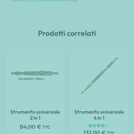
Prodotti correlati
Strumento universale
Strumento universale
2 in 1
4 in 1
84,00
€
TTC
Valutato
132,00
€
TTC