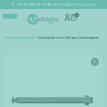
04 90 85 29 00
service@clicnloc.com
0
Accueil
>
Negozio
>
Cacciavite a tre lobi per contrangolo