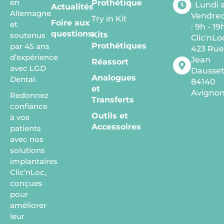
en
Prothétique
: Lundi 
Actualités
Allemagne
Vendred
Try in Kit
Foire aux
et
: 9h - 19
questions
Kits
soutenus
Clic'nLo
Prothétiques
par 45 ans
423 Ru
d’expérience
Jean
Réassort
avec LGD
Dausse
Analogues
Dental.
84140
et
Avigno
Redonnez
Transferts
confiance
Outils et
à vos
Accessoires
patients
avec nos
solutions
implantaires
Clic’nLoc,
conçues
pour
améliorer
leur