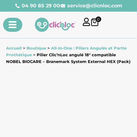
04 90 85 29 00
service@clicnloc.com​
0
Accueil
>
Boutique
>
All-In-One : Piliers Angulés et Partie
Prothétique
>
Pilier Clic’nLoc angulé 18° compatible
NOBEL BIOCARE – Branemark System External HEX (Pack)