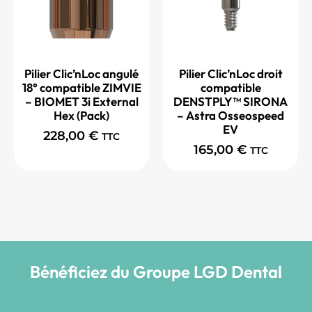
Pilier Clic’nLoc angulé
Pilier Clic’nLoc droit
18° compatible ZIMVIE
compatible
– BIOMET 3i External
DENSTPLY™ SIRONA
Hex (Pack)
– Astra Osseospeed
EV
228,00
€
TTC
165,00
€
TTC
Bénéficiez du Groupe LGD Dental