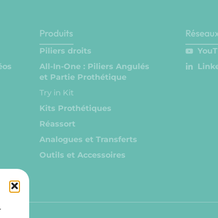
Produits
Réseaux
Piliers droits
YouT
éos
All-In-One : Piliers Angulés
Link
et Partie Prothétique
Try in Kit
Kits Prothétiques
Réassort
Analogues et Transferts
Outils et Accessoires
r