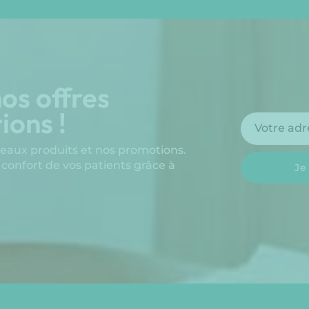
os offres
ions !
veaux produits et nos promotions.
 confort de vos patients grâce à
Je