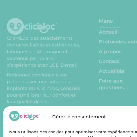
Menu
Accueil
Clic’NLoc, des attachements
Protocoles vid
dentaires fiables et esthétiques,
A propos
fabriqués en Allemagne et
soutenus par 45 ans
Contact
d’expérience avec LGD Dental.
Actualités
Redonnez confiance à vos
Foire aux
patients avec nos solutions
questions
implantaires Clic’nLoc, conçues
pour améliorer leur confort et
leur qualité de vie.
Français
Gérer le consentement
Nous utilisons des cookies pour optimiser votre expérience su