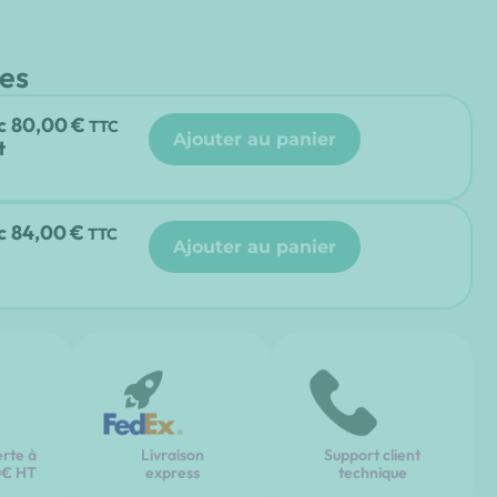
es
c
80,00
€
TTC
ajouter au panier
t
c
84,00
€
TTC
ajouter au panier
erte à
Livraison
Support client
0€ HT
express
technique