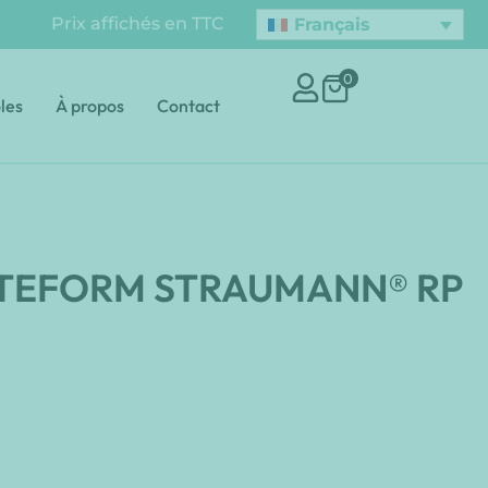
Prix affichés en TTC
Français
0
les
À propos
Contact
ATEFORM STRAUMANN® RP