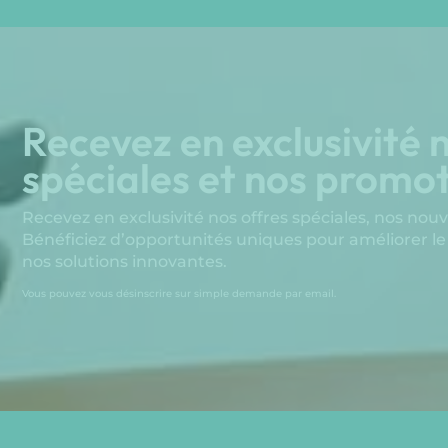
Recevez en exclusivité n
spéciales et nos promot
Recevez en exclusivité nos offres spéciales, nos nou
Bénéficiez d’opportunités uniques pour améliorer le
nos solutions innovantes.
Vous pouvez vous désinscrire sur simple demande par email.