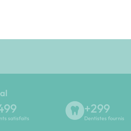
c’nLoc angulé 18° compatible
Pilier Clic’nLoc droit c
BIOCARE – Branemark
CAMLOG – Conel
m External HEX (Pack)
165,00
€
TTC
228,00
€
TTC
al
500
+
300
nts satisfaits
Dentistes fournis