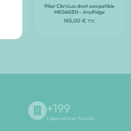
ompatible
Pilier Clic’nLoc droit compatible
og
MEGAGEN – AnyRidge
165,00
€
TTC
+
200
Laboratoires fournis