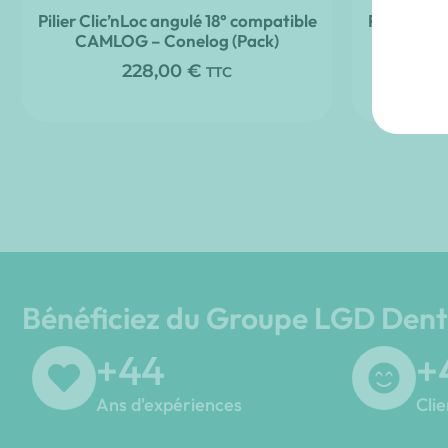
Pilier Clic’nLoc angulé 18° compatible
Pilier Cli
CAMLOG – Conelog (Pack)
NOBEL 
Syste
228,00
€
TTC
Bénéficiez du Groupe LGD Dent
+
45
+
Ans d'expériences
Clie