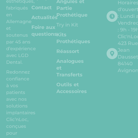
esthétiques,
Angulés et
Horaire
Contact
fabriqués
Partie
d'ouvert
en
Prothétique
: Lundi 
Actualités
Allemagne
Vendred
Try in Kit
Foire aux
et
: 9h - 19
questions
Kits
soutenus
Clic'nLo
Prothétiques
par 45 ans
423 Ru
d’expérience
Jean
Réassort
avec LGD
Dausse
Analogues
Dental.
84140
et
Avigno
Redonnez
Transferts
confiance
Outils et
à vos
Accessoires
patients
avec nos
solutions
implantaires
Clic’nLoc,
conçues
pour