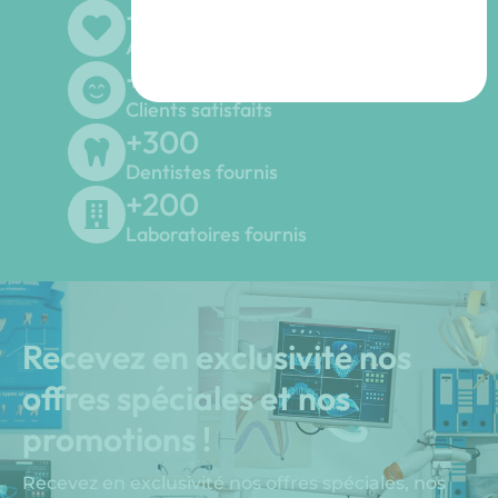
+
45
Ans d'expériences
+
500
Clients satisfaits
+
300
Dentistes fournis
+
200
Laboratoires fournis
Recevez en exclusivité nos
offres spéciales et nos
promotions !
Recevez en exclusivité nos offres spéciales, nos