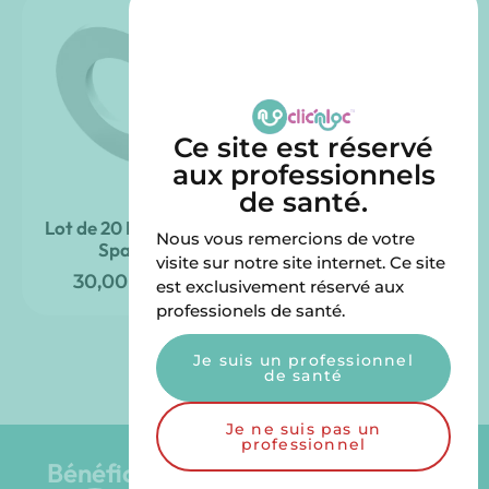
Ce site est réservé
aux professionnels
de santé.
Lot de 20 Block-Out
Lot de 4 Gaines de
Nous vous remercions de votre
Spacer
Rétention HPP
visite sur notre site internet. Ce site
30,00
€
54,00
€
TTC
TTC
est exclusivement réservé aux
professionels de santé.
Je suis un professionnel
de santé
Je ne suis pas un
professionnel
Bénéficiez du Groupe LGD Dental