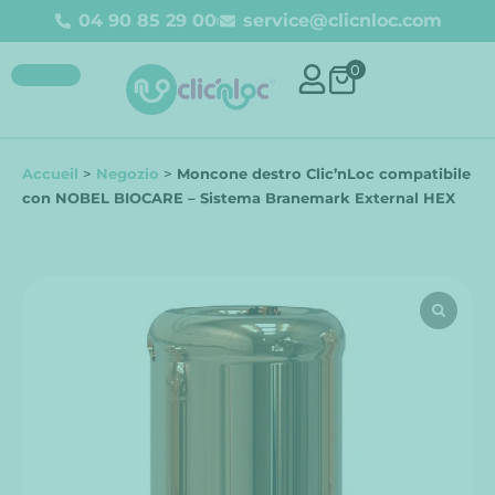
04 90 85 29 00
service@clicnloc.com
0
Accueil
>
Negozio
>
Moncone destro Clic’nLoc compatibile
con NOBEL BIOCARE – Sistema Branemark External HEX