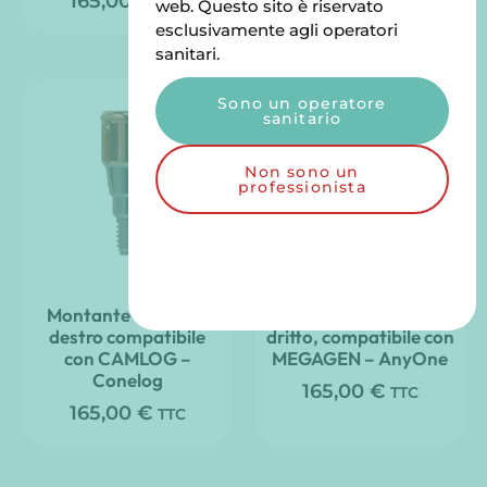
165,00
€
165,00
€
TTC
TTC
web. Questo sito è riservato
esclusivamente agli operatori
sanitari.
Sono un operatore
sanitario
Non sono un
professionista
Montante Clic’nLoc
Abutment Clic’nLoc
destro compatibile
dritto, compatibile con
con CAMLOG –
MEGAGEN – AnyOne
Conelog
165,00
€
TTC
165,00
€
TTC