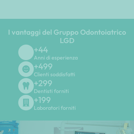
I vantaggi del Gruppo Odontoiatrico
LGD
+
45
Anni di esperienza
+
500
Clienti soddisfatti
+
300
Dentisti forniti
+
200
Laboratori forniti