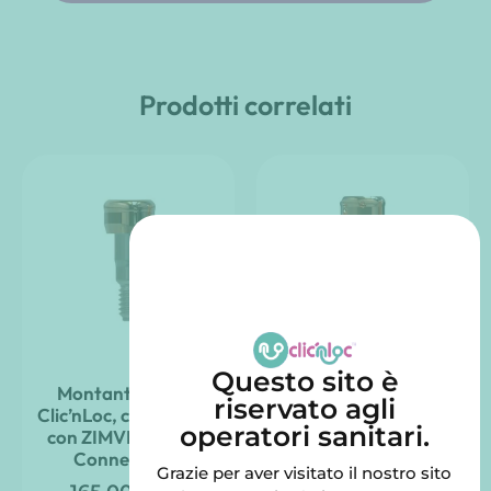
Prodotti correlati
Questo sito è
Montante destro
Moncone dritto
riservato agli
Clic’nLoc, compatibile
Clic’nLoc compatibile
operatori sanitari.
con ZIMVIE – Certa
con STRAUMANN –
Connessione
Livello osseo
Grazie per aver visitato il nostro sito