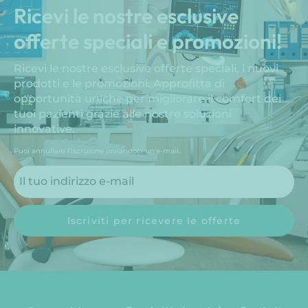
Ricevi le nostre esclusive
offerte speciali e promozioni!
Ricevi le nostre esclusive offerte speciali, i nuovi
prodotti e le promozioni. Approfitta di
opportunità uniche per migliorare il comfort dei
tuoi pazienti grazie alle nostre soluzioni
innovative.
Puoi annullare l’iscrizione inviandoci un’e-mail.
Iscriviti per ricevere le offerte