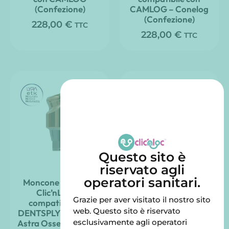
(Confezione)
CAMLOG – Conelog
(Confezione)
228,00
€
TTC
228,00
€
TTC
Questo sito è
riservato agli
operatori sanitari.
Moncone angolato
Moncone angolato
Clic’nLoc 18°
Clic’nLoc 18°
Grazie per aver visitato il nostro sito
compatibile con
compatibile con
web. Questo sito è riservato
DENTSPLY SIRONA –
ZIMVIE – Connessione
esclusivamente agli operatori
Astra Osseospeed TX
BIOMET Certain