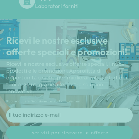
Laboratori forniti
Ricevi le nostre esclusive
offerte speciali e promozioni!
Ricevi le nostre esclusive offerte speciali, i nuovi
prodotti e le promozioni. Approfitta di
opportunità uniche per migliorare il comfort dei
tuoi pazienti grazie alle nostre soluzioni
innovative.
Puoi annullare l’iscrizione inviandoci un’e-mail.
Iscriviti per ricevere le offerte