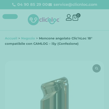
04 90 85 29 00
service@clicnloc.com
0
Accueil
>
Negozio
>
Moncone angolato Clic’nLoc 18°
compatibile con CAMLOG – iSy (Confezione)