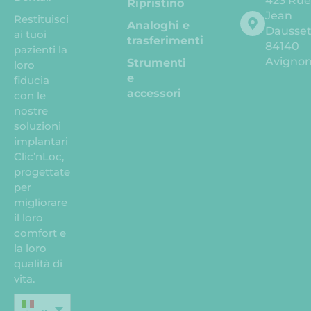
423 Ru
Ripristino
Jean
Restituisci
Analoghi e
Dausse
ai tuoi
trasferimenti
84140
pazienti la
Avigno
Strumenti
loro
e
fiducia
accessori
con le
nostre
soluzioni
implantari
Clic’nLoc,
progettate
per
migliorare
il loro
comfort e
la loro
qualità di
vita.