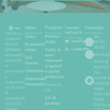
Menu
Prodotti
I social
Contatto
network
Clic’NLoc,
Casa
Pilastri
04
attacchi
YouTube
dritti
90 85
dentali
Protocolli
29 00
LinkedIn
affidabili
video
Tutto in
service
ed estetici,
uno:
Chi
realizzati
Monconi
Orari di
siamo
in
angolati
apertur
Contatto
Germania
e parte
dal
e
protesica
lunedì a
Domande
supportati
venerdì
frequenti
Prova in
da 45 anni
dalle
Kit
di
9:00 all
Kit di
esperienza
19:00
protesi
con LGD
Clic'nLo
Dental.