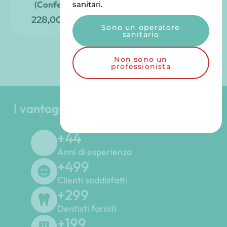
(Confezione)
(Confezione)
sanitari.
228,00
€
228,00
€
TTC
TTC
Sono un operatore
sanitario
Non sono un
professionista
I vantaggi del Gruppo Odontoiatrico
LGD
+
45
Anni di esperienza
+
500
Clienti soddisfatti
+
300
Dentisti forniti
+
200