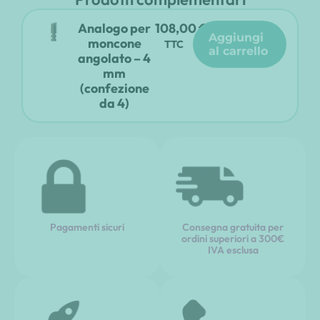
Analogo per
108,00
€
aggiungi
moncone
TTC
al carrello
angolato – 4
mm
(confezione
da 4)
Pagamenti sicuri
Consegna gratuita per
ordini superiori a 300€
IVA esclusa